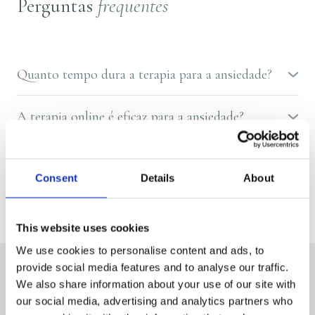
Perguntas
frequentes
Quanto tempo dura a terapia para a ansiedade?
Depende. Algumas pessoas sentem que algumas sessões
são suficientes para avançar; outras beneficiam de um
A terapia online é eficaz para a ansiedade?
trabalho mais prolongado, especialmente se a ansiedade
Sim — a investigação mostra consistentemente que a
está presente há muito tempo ou está ligada a outros
terapia online é tão eficaz como a terapia presencial para a
padrões. Podemos falar sobre o que parece certo para si na
Preciso de um diagnóstico para começar?
ansiedade. Muitos clientes também sentem que estar no
nossa chamada de descoberta.
Não. Se a ansiedade está a afetar o seu dia a dia, isso já é
seu próprio espaço torna mais fácil abrirem-se.
Consent
Details
About
suficiente.
This website uses cookies
We use cookies to personalise content and ads, to
provide social media features and to analyse our traffic.
We also share information about your use of our site with
our social media, advertising and analytics partners who