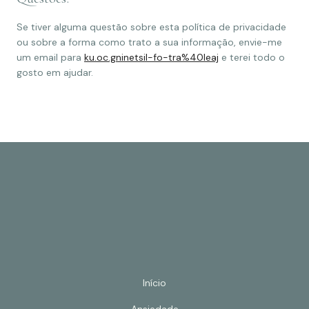
Se tiver alguma questão sobre esta política de privacidade
ou sobre a forma como trato a sua informação, envie-me
um email para
ku.oc.gninetsil-fo-tra%40leaj
e terei todo o
gosto em ajudar.
Início