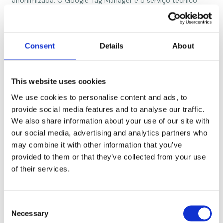
anonimizada. O Google Tag Manager é o serviço técnico
utilizado para disponibilizar esses scripts de análise. Ambos
são operados pela Google, e os dados podem ser
processados nos Estados Unidos — também abrangidos
pela Extensão do Reino Unido ao Data Privacy Framework.
Consent
Details
About
Cookiebot (Usercentrics)
O Cookiebot gere o banner de consentimento de cookies e
This website uses cookies
mantém um registo das decisões de consentimento. É
We use cookies to personalise content and ads, to
operado pela Usercentrics A/S, registada na Dinamarca,
provide social media features and to analyse our traffic.
uma subsidiária da empresa alemã Usercentrics GmbH.
We also share information about your use of our site with
Vídeos incorporados (YouTube/Vimeo)
our social media, advertising and analytics partners who
Algumas páginas podem incluir vídeos incorporados.
may combine it with other information that you’ve
Quando assiste a um vídeo, o respetivo fornecedor recebe
provided to them or that they’ve collected from your use
informação sobre a página em que se encontra. Estas
of their services.
incorporações utilizam definições de privacidade reforçada
sempre que possível.
C
Cada um destes terceiros tem a sua própria política de
Necessary
o
privacidade, que pode consultar livremente. Selecionei cada