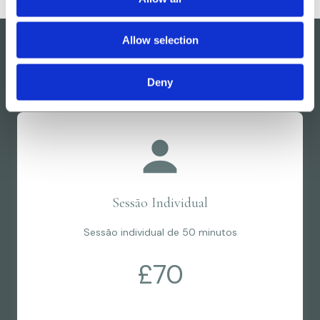
i
o
Allow selection
n
Preços
Deny
Sessão Individual
Sessão individual de 50 minutos
£70