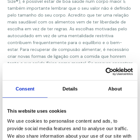
Size®), é possível estar de boa saúde num corpo maior. É
também importante lembrar que o seu valor não é definido
pelo tamanho do seu corpo. Acredito que ter uma relação
mais saudável com os alimentos vem de ter liberdade de
escolha em vez de ter regras. As escolhas motivadas pelo
autocuidado em vez de uma mentalidade restritiva
contribuem frequentemente para o equilíbrio e o bem-
estar. Para recuperar de compusão alimentar, é necessário
criar novas formas de ligação com a comida que honrem
tanto a sua saúde física como mental. Se procura encontrar
paz e nutrir o seu corpo e mente de forma a sentir bem
estar físico e emocional sinta-se à vontade para me
contactar.
Consent
Details
About
Entre em contacto
This website uses cookies
We use cookies to personalise content and ads, to
provide social media features and to analyse our traffic.
We also share information about your use of our site with