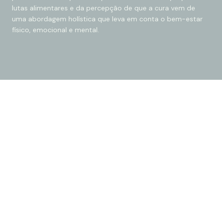
lutas alimentares e da percepção de que a cura vem de
uma abordagem holística que leva em conta o bem-estar
físico, emocional e mental.